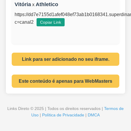
Vitória
Athletico
x
https://dd7e7155d1afef048ef73ab1b0168341.superdin
c=canal2
Copiar Link
Link para ser adicionado no seu iframe.
Este conteúdo é apenas para WebMasters
Links Direto © 2025 | Todos os direitos reservados |
Termos de
Uso
|
Política de Privacidade
|
DMCA