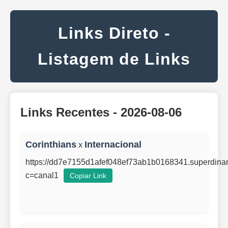
Links Direto -
Listagem de Links
Links Recentes - 2026-08-06
Corinthians
Internacional
x
https://dd7e7155d1afef048ef73ab1b0168341.superdin
c=canal1
Copiar Link